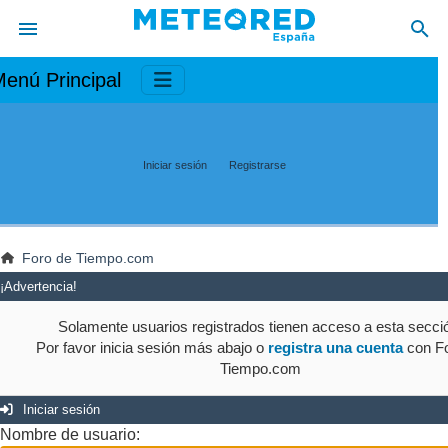
enú Principal
Iniciar sesión
Registrarse
Foro de Tiempo.com
¡Advertencia!
Solamente usuarios registrados tienen acceso a esta secci
Por favor inicia sesión más abajo o
registra una cuenta
con Fo
Tiempo.com
Iniciar sesión
Nombre de usuario: