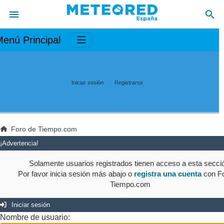
enú Principal
Iniciar sesión
Registrarse
Foro de Tiempo.com
¡Advertencia!
Solamente usuarios registrados tienen acceso a esta secci
Por favor inicia sesión más abajo o
registra una cuenta
con Fo
Tiempo.com
Iniciar sesión
Nombre de usuario: