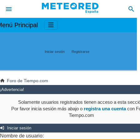
enú Principal
Iniciar sesión
Registrarse
Foro de Tiempo.com
¡Advertencia!
Solamente usuarios registrados tienen acceso a esta secci
Por favor inicia sesión más abajo o
registra una cuenta
con Fo
Tiempo.com
Iniciar sesión
Nombre de usuario: