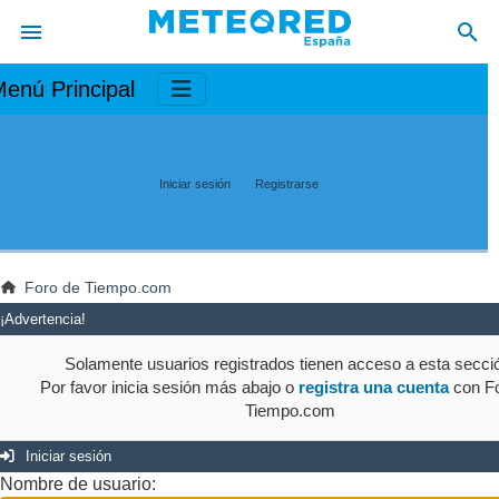
enú Principal
Iniciar sesión
Registrarse
Foro de Tiempo.com
¡Advertencia!
Solamente usuarios registrados tienen acceso a esta secci
Por favor inicia sesión más abajo o
registra una cuenta
con Fo
Tiempo.com
Iniciar sesión
Nombre de usuario: