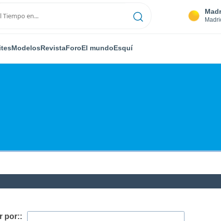
Madr
Madri
ites
Modelos
Revista
Foro
El mundo
Esquí
 por::