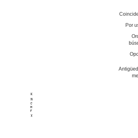
Coincide
Por u
Or
bús
Opc
Antigüed
me