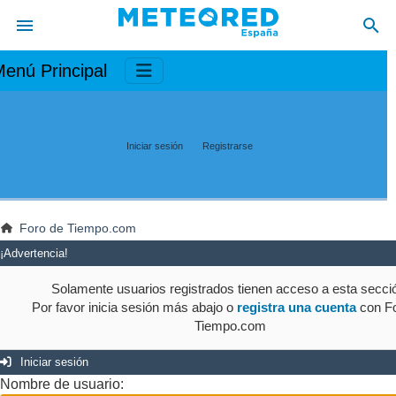
enú Principal
Iniciar sesión
Registrarse
Foro de Tiempo.com
¡Advertencia!
Solamente usuarios registrados tienen acceso a esta secci
Por favor inicia sesión más abajo o
registra una cuenta
con Fo
Tiempo.com
Iniciar sesión
Nombre de usuario: