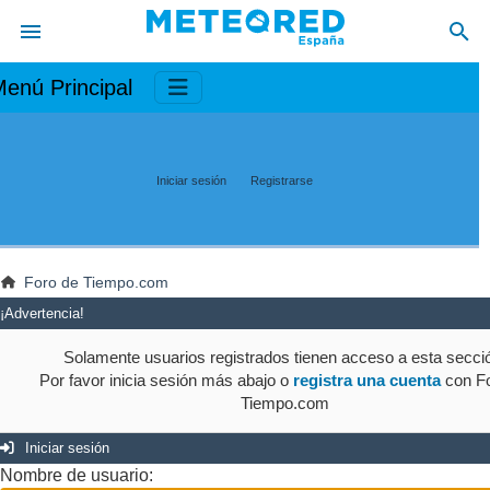
enú Principal
Iniciar sesión
Registrarse
Foro de Tiempo.com
¡Advertencia!
Solamente usuarios registrados tienen acceso a esta secci
Por favor inicia sesión más abajo o
registra una cuenta
con Fo
Tiempo.com
Iniciar sesión
Nombre de usuario: