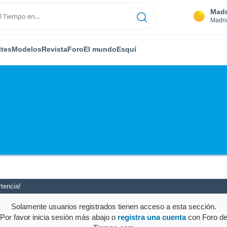
Madr
Madri
ites
Modelos
Revista
Foro
El mundo
Esquí
tencia!
Solamente usuarios registrados tienen acceso a esta sección.
Por favor inicia sesión más abajo o
registra una cuenta
con Foro d