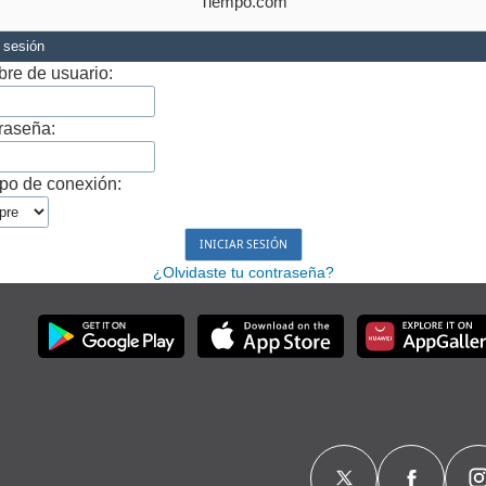
Tiempo.com
r sesión
re de usuario:
raseña:
po de conexión:
¿Olvidaste tu contraseña?