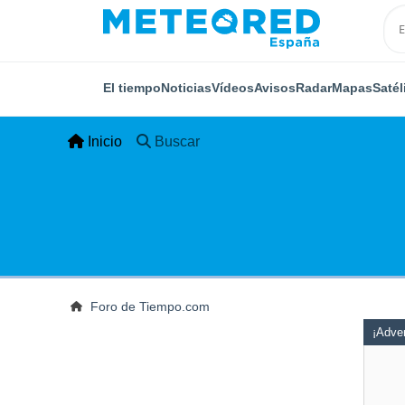
El tiempo
Noticias
Vídeos
Avisos
Radar
Mapas
Satél
Inicio
Buscar
Foro de Tiempo.com
¡Adver