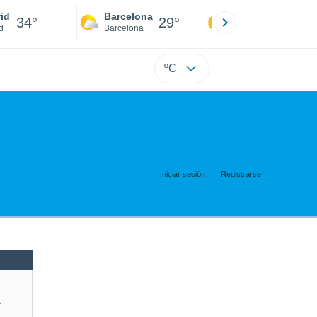
id
Barcelona
Sevilla
34°
29°
36°
d
Barcelona
Sevilla
ºC
Iniciar sesión
Registrarse
e