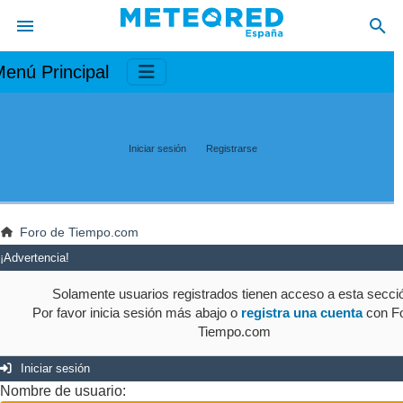
enú Principal
Iniciar sesión
Registrarse
Foro de Tiempo.com
¡Advertencia!
Solamente usuarios registrados tienen acceso a esta secci
Por favor inicia sesión más abajo o
registra una cuenta
con Fo
Tiempo.com
Iniciar sesión
Nombre de usuario: