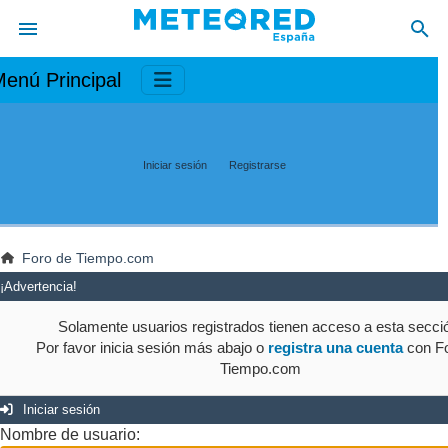
enú Principal
Iniciar sesión
Registrarse
Foro de Tiempo.com
¡Advertencia!
Solamente usuarios registrados tienen acceso a esta secci
Por favor inicia sesión más abajo o
registra una cuenta
con Fo
Tiempo.com
Iniciar sesión
Nombre de usuario: