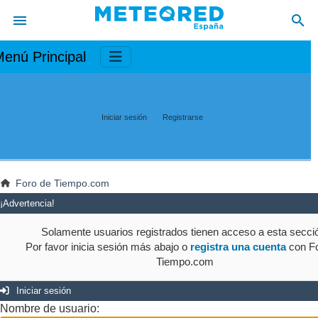
enú Principal
Iniciar sesión
Registrarse
Foro de Tiempo.com
¡Advertencia!
Solamente usuarios registrados tienen acceso a esta secci
Por favor inicia sesión más abajo o
registra una cuenta
con Fo
Tiempo.com
Iniciar sesión
Nombre de usuario: