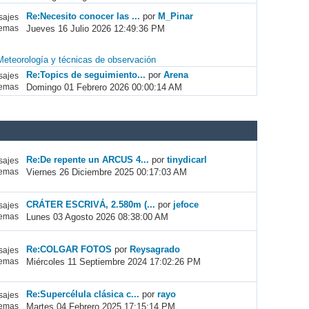
Re:Necesito conocer las ...
por
M_Pinar
ajes
Jueves 16 Julio 2026 12:49:36 PM
emas
Meteorología y técnicas de observación
Re:Topics de seguimiento...
por
Arena
ajes
Domingo 01 Febrero 2026 00:00:14 AM
emas
Re:De repente un ARCUS 4...
por
tinydicarl
ajes
Viernes 26 Diciembre 2025 00:17:03 AM
emas
CRÁTER ESCRIVÁ, 2.580m (...
por
jefoce
ajes
Lunes 03 Agosto 2026 08:38:00 AM
emas
Re:COLGAR FOTOS
por
Reysagrado
ajes
Miércoles 11 Septiembre 2024 17:02:26 PM
emas
Re:Supercélula clásica c...
por
rayo
ajes
Martes 04 Febrero 2025 17:15:14 PM
emas