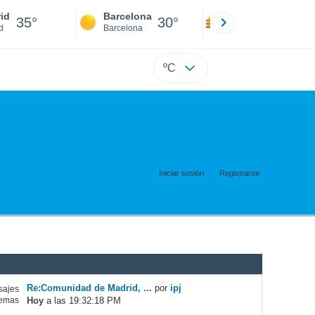
id
Barcelona
Sevilla
35°
30°
37°
d
Barcelona
Sevilla
ºC
Iniciar sesión
Registrarse
Re:Comunidad de Madrid, ...
por
ipj
ajes
Hoy
a las 19:32:18 PM
emas