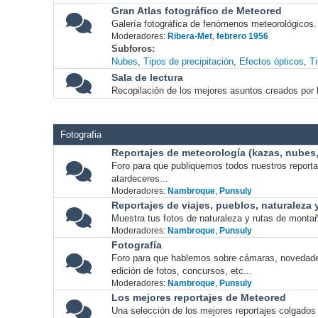
Gran Atlas fotográfico de Meteored
Galería fotográfica de fenómenos meteorológicos.
Moderadores:
Ribera-Met
,
febrero 1956
Subforos
Nubes
Tipos de precipitación
Efectos ópticos
T
Sala de lectura
Recopilación de los mejores asuntos creados por l
Fotografia
Reportajes de meteorología (kazas, nubes, 
Foro para que publiquemos todos nuestros report
atardeceres...
Moderadores:
Nambroque
,
Punsuly
Reportajes de viajes, pueblos, naturaleza
Muestra tus fotos de naturaleza y rutas de montañ
Moderadores:
Nambroque
,
Punsuly
Fotografía
Foro para que hablemos sobre cámaras, novedade
edición de fotos, concursos, etc...
Moderadores:
Nambroque
,
Punsuly
Los mejores reportajes de Meteored
Una selección de los mejores reportajes colgados 