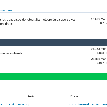
y montaña
a los concursos de fotografía meteorológica que se van
15,685
Mens
347
T
 entidades.
97,153
Mens
y medio ambiente.
3,818
T
21,811
Mens
2,067
T
Autor
Foro
Mancha. Agosto
ipj
Foro General de Seguimi