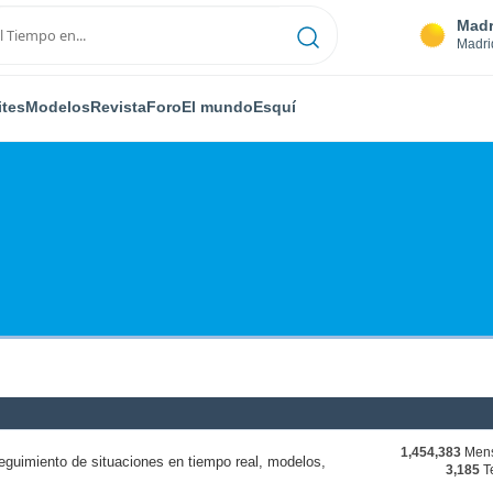
Madr
Madri
ites
Modelos
Revista
Foro
El mundo
Esquí
1,454,383
Mens
eguimiento de situaciones en tiempo real, modelos,
3,185
T