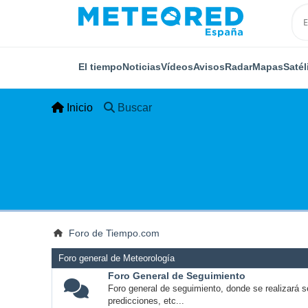
El tiempo
Noticias
Vídeos
Avisos
Radar
Mapas
Satél
Inicio
Buscar
Foro de Tiempo.com
Foro general de Meteorología
Foro General de Seguimiento
Foro general de seguimiento, donde se realizará s
predicciones, etc...