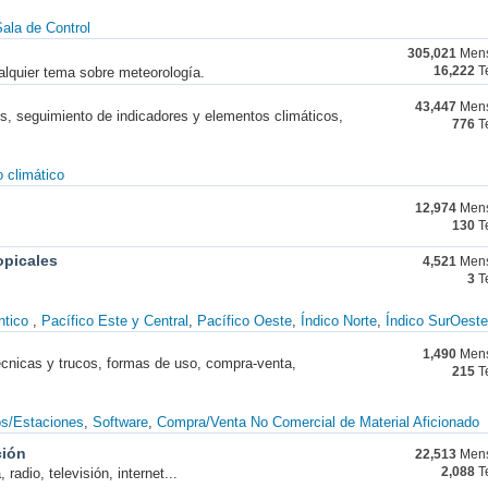
ala de Control
305,021
Mens
alquier tema sobre meteorología.
16,222
T
43,447
Mens
nes, seguimiento de indicadores y elementos climáticos,
776
T
 climático
12,974
Mens
130
T
opicales
4,521
Mens
3
T
ntico
Pacífico Este y Central
Pacífico Oeste
Índico Norte
Índico SurOeste
1,490
Mens
técnicas y trucos, formas de uso, compra-venta,
215
T
os/Estaciones
Software
Compra/Venta No Comercial de Material Aficionado
ción
22,513
Mens
radio, televisión, internet...
2,088
T