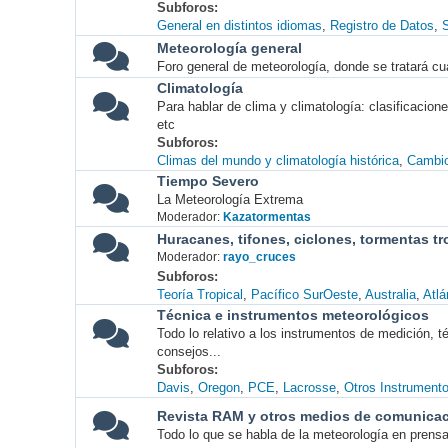
Subforos
General en distintos idiomas
Registro de Datos
S
Meteorología general
Foro general de meteorología, donde se tratará cu
Climatología
Para hablar de clima y climatología: clasificacio
etc
Subforos
Climas del mundo y climatología histórica
Cambio
Tiempo Severo
La Meteorología Extrema
Moderador:
Kazatormentas
Huracanes, tifones, ciclones, tormentas tr
Moderador:
rayo_cruces
Subforos
Teoría Tropical
Pacífico SurOeste
Australia
Atlá
Técnica e instrumentos meteorológicos
Todo lo relativo a los instrumentos de medición, 
consejos...
Subforos
Davis
Oregon
PCE
Lacrosse
Otros Instrument
Revista RAM y otros medios de comunica
Todo lo que se habla de la meteorología en prensa, 