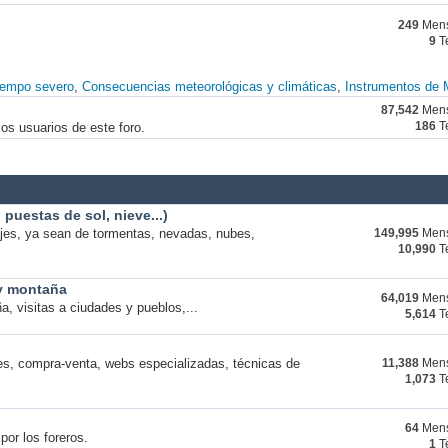
249
Mens
9
T
iempo severo
Consecuencias meteorológicas y climáticas
Instrumentos de 
87,542
Mens
os usuarios de este foro.
186
T
puestas de sol, nieve...)
ajes, ya sean de tormentas, nevadas, nubes,
149,995
Mens
10,990
T
 y montaña
64,019
Mens
a, visitas a ciudades y pueblos,...
5,614
T
s, compra-venta, webs especializadas, técnicas de
11,388
Mens
1,073
T
64
Mens
por los foreros.
1
T