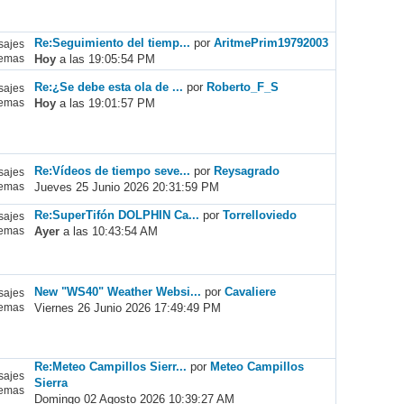
Re:Seguimiento del tiemp...
por
AritmePrim19792003
ajes
Hoy
a las 19:05:54 PM
emas
Re:¿Se debe esta ola de ...
por
Roberto_F_S
ajes
Hoy
a las 19:01:57 PM
emas
Re:Vídeos de tiempo seve...
por
Reysagrado
ajes
Jueves 25 Junio 2026 20:31:59 PM
emas
Re:SuperTifón DOLPHIN Ca...
por
Torrelloviedo
ajes
Ayer
a las 10:43:54 AM
emas
New "WS40" Weather Websi...
por
Cavaliere
ajes
Viernes 26 Junio 2026 17:49:49 PM
emas
Re:Meteo Campillos Sierr...
por
Meteo Campillos
ajes
Sierra
emas
Domingo 02 Agosto 2026 10:39:27 AM