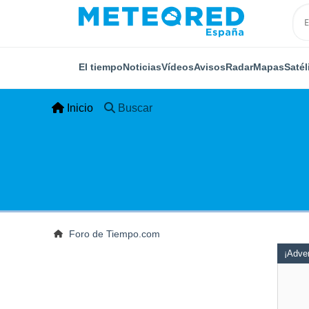
El tiempo
Noticias
Vídeos
Avisos
Radar
Mapas
Satél
Inicio
Buscar
Foro de Tiempo.com
¡Adver