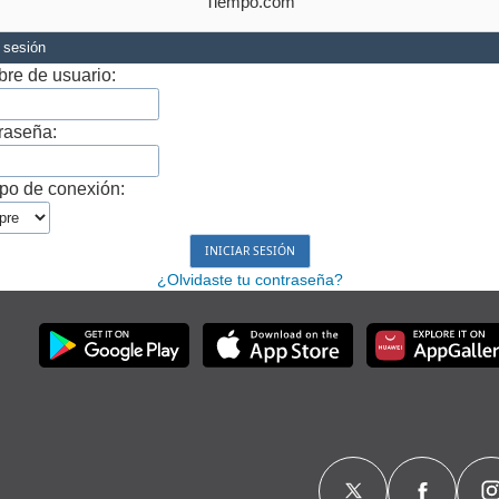
Tiempo.com
r sesión
re de usuario:
raseña:
po de conexión:
¿Olvidaste tu contraseña?