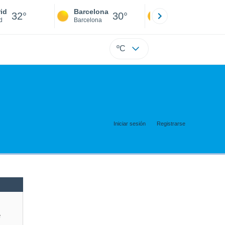
id
Barcelona
Sevilla
32°
30°
34°
d
Barcelona
Sevilla
ºC
Iniciar sesión
Registrarse
e