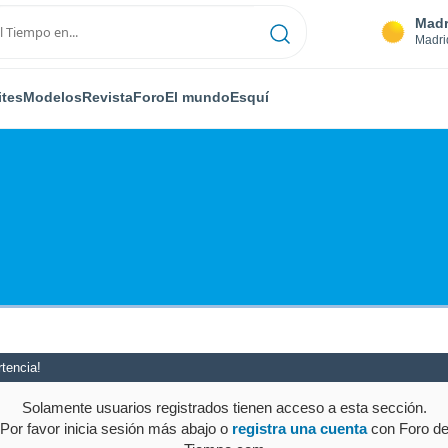
Madr
Madri
ites
Modelos
Revista
Foro
El mundo
Esquí
tencia!
Solamente usuarios registrados tienen acceso a esta sección.
Por favor inicia sesión más abajo o
registra una cuenta
con Foro d