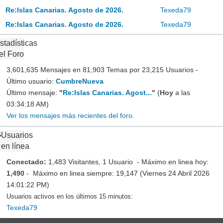
Re:Islas Canarias. Agosto de 2026.
Texeda79
Re:Islas Canarias. Agosto de 2026.
Texeda79
stadísticas
el Foro
3,601,635 Mensajes en 81,903 Temas por 23,215 Usuarios -
Último usuario:
CumbreNueva
Último mensaje:
"
Re:Islas Canarias. Agost...
"
(
Hoy
a las
03:34:18 AM)
Ver los mensajes más recientes del foro.
Usuarios
en línea
Conectado:
1,483 Visitantes, 1 Usuario - Máximo en linea hoy:
1,490
- Máximo en linea siempre: 19,147 (Viernes 24 Abril 2026
14:01:22 PM)
Usuarios activos en los últimos 15 minutos:
Texeda79