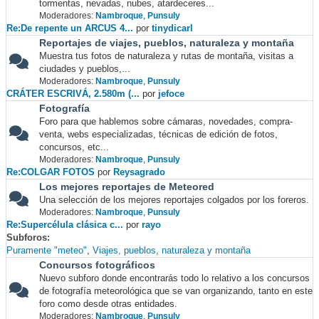
tormentas, nevadas, nubes, atardeceres...
Moderadores:
Nambroque
,
Punsuly
Re:De repente un ARCUS 4...
por
tinydicarl
Reportajes de viajes, pueblos, naturaleza y montaña
Muestra tus fotos de naturaleza y rutas de montaña, visitas a
ciudades y pueblos,...
Moderadores:
Nambroque
,
Punsuly
CRÁTER ESCRIVÁ, 2.580m (...
por
jefoce
Fotografía
Foro para que hablemos sobre cámaras, novedades, compra-
venta, webs especializadas, técnicas de edición de fotos,
concursos, etc...
Moderadores:
Nambroque
,
Punsuly
Re:COLGAR FOTOS
por
Reysagrado
Los mejores reportajes de Meteored
Una selección de los mejores reportajes colgados por los foreros.
Moderadores:
Nambroque
,
Punsuly
Re:Supercélula clásica c...
por
rayo
Subforos
Puramente "meteo"
Viajes, pueblos, naturaleza y montaña
Concursos fotográficos
Nuevo subforo donde encontrarás todo lo relativo a los concursos
de fotografía meteorológica que se van organizando, tanto en este
foro como desde otras entidades.
Moderadores:
Nambroque
,
Punsuly