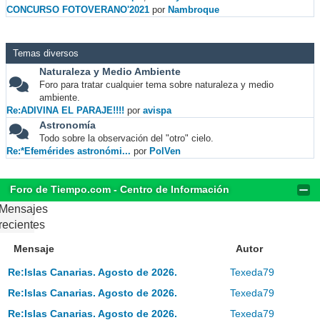
CONCURSO FOTOVERANO'2021
por
Nambroque
Temas diversos
Naturaleza y Medio Ambiente
Foro para tratar cualquier tema sobre naturaleza y medio
ambiente.
Re:ADIVINA EL PARAJE!!!!
por
avispa
Astronomía
Todo sobre la observación del "otro" cielo.
Re:*Efemérides astronómi...
por
PolVen
Foro de Tiempo.com - Centro de Información
Mensajes
recientes
Mensaje
Autor
Re:Islas Canarias. Agosto de 2026.
Texeda79
Re:Islas Canarias. Agosto de 2026.
Texeda79
Re:Islas Canarias. Agosto de 2026.
Texeda79