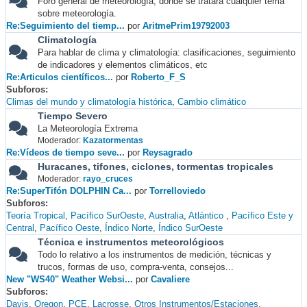
Foro general de meteorología, donde se tratará cualquier tema
sobre meteorología.
Re:Seguimiento del tiemp...
por
AritmePrim19792003
Climatología
Para hablar de clima y climatología: clasificaciones, seguimiento
de indicadores y elementos climáticos, etc
Re:Articulos científicos...
por
Roberto_F_S
Subforos
Climas del mundo y climatología histórica
Cambio climático
Tiempo Severo
La Meteorología Extrema
Moderador:
Kazatormentas
Re:Vídeos de tiempo seve...
por
Reysagrado
Huracanes, tifones, ciclones, tormentas tropicales
Moderador:
rayo_cruces
Re:SuperTifón DOLPHIN Ca...
por
Torrelloviedo
Subforos
Teoría Tropical
Pacífico SurOeste
Australia
Atlántico
Pacífico Este y
Central
Pacífico Oeste
Índico Norte
Índico SurOeste
Técnica e instrumentos meteorológicos
Todo lo relativo a los instrumentos de medición, técnicas y
trucos, formas de uso, compra-venta, consejos...
New "WS40" Weather Websi...
por
Cavaliere
Subforos
Davis
Oregon
PCE
Lacrosse
Otros Instrumentos/Estaciones