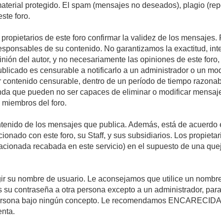
 material protegido. El spam (mensajes no deseados), plagio (r
ste foro.
s propietarios de este foro confirmar la validez de los mensaje
esponsables de su contenido. No garantizamos la exactitud, int
ón del autor, y no necesariamente las opiniones de este foro, su
licado es censurable a notificarlo a un administrador o un mode
ar contenido censurable, dentro de un período de tiempo razonab
enda que pueden no ser capaces de eliminar o modificar mensaje
s miembros del foro.
tenido de los mensajes que publica. Además, está de acuerdo e
acionado con este foro, su Staff, y sus subsidiarios. Los propiet
relacionada recabada en este servicio) en el supuesto de una qu
elegir su nombre de usuario. Le aconsejamos que utilice un nomb
s su contraseña a otra persona excepto a un administrador, para
ersona bajo ningún concepto. Le recomendamos ENCARECIDA
enta.