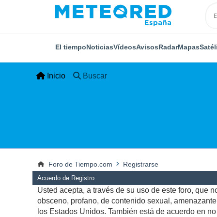
El tiempo
Noticias
Vídeos
Avisos
Radar
Mapas
Satél
Inicio
Buscar
Foro de Tiempo.com
Registrarse
Acuerdo de Registro
Usted acepta, a través de su uso de este foro, que no 
obsceno, profano, de contenido sexual, amenazante, q
los Estados Unidos. También está de acuerdo en no p