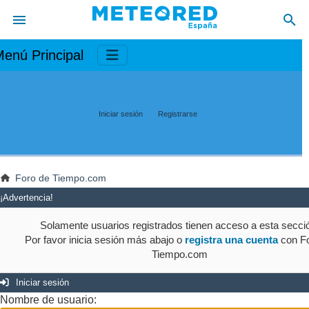
enú Principal
Iniciar sesión
Registrarse
Foro de Tiempo.com
¡Advertencia!
Solamente usuarios registrados tienen acceso a esta secci
Por favor inicia sesión más abajo o
registra una cuenta
con Fo
Tiempo.com
Iniciar sesión
Nombre de usuario: