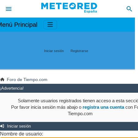
enú Principal
Iniciar sesión
Registrarse
Foro de Tiempo.com
¡Advertencia!
Solamente usuarios registrados tienen acceso a esta secci
Por favor inicia sesión más abajo o
registra una cuenta
con Fo
Tiempo.com
Iniciar sesión
Nombre de usuario: