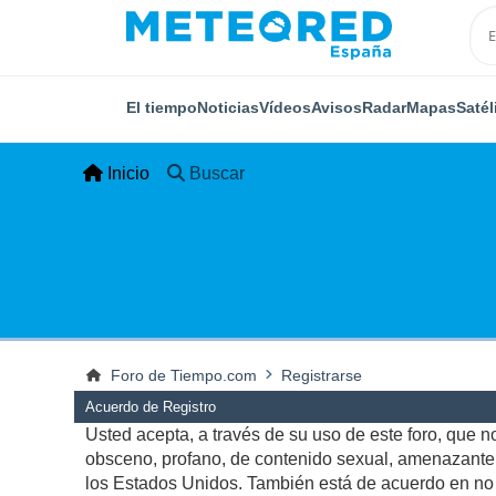
El tiempo
Noticias
Vídeos
Avisos
Radar
Mapas
Satél
Inicio
Buscar
Foro de Tiempo.com
Registrarse
Acuerdo de Registro
Usted acepta, a través de su uso de este foro, que no 
obsceno, profano, de contenido sexual, amenazante, q
los Estados Unidos. También está de acuerdo en no p