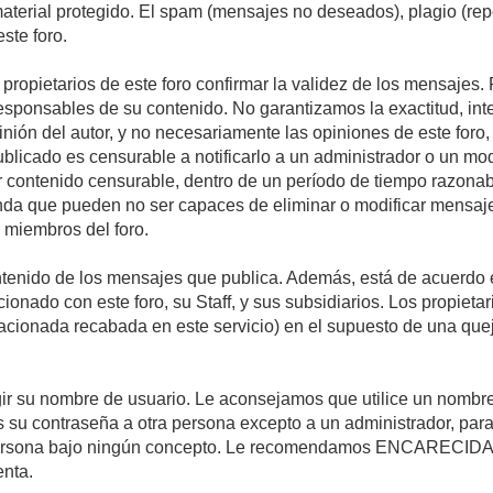
 material protegido. El spam (mensajes no deseados), plagio (r
ste foro.
s propietarios de este foro confirmar la validez de los mensaje
esponsables de su contenido. No garantizamos la exactitud, int
ón del autor, y no necesariamente las opiniones de este foro, su
licado es censurable a notificarlo a un administrador o un mode
ar contenido censurable, dentro de un período de tiempo razonab
enda que pueden no ser capaces de eliminar o modificar mensaje
s miembros del foro.
tenido de los mensajes que publica. Además, está de acuerdo e
acionado con este foro, su Staff, y sus subsidiarios. Los propiet
relacionada recabada en este servicio) en el supuesto de una qu
elegir su nombre de usuario. Le aconsejamos que utilice un nomb
s su contraseña a otra persona excepto a un administrador, para
ersona bajo ningún concepto. Le recomendamos ENCARECIDA
enta.