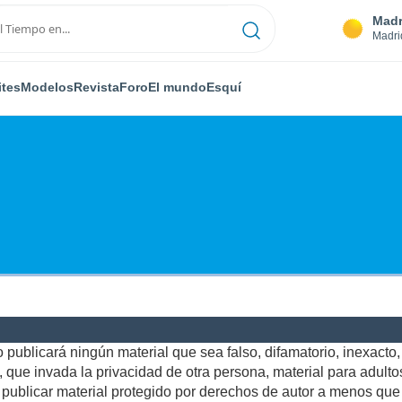
Madr
Madri
ites
Modelos
Revista
Foro
El mundo
Esquí
publicará ningún material que sea falso, difamatorio, inexacto, a
ue invada la privacidad de otra persona, material para adultos,
ublicar material protegido por derechos de autor a menos que u