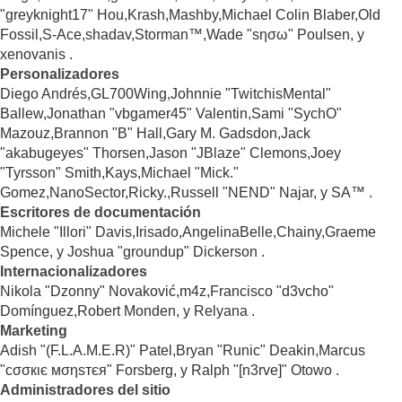
"greyknight17" Hou,Krash,Mashby,Michael Colin Blaber,Old
Fossil,S-Ace,shadav,Storman™,Wade "sησω" Poulsen, y
xenovanis .
Personalizadores
Diego Andrés,GL700Wing,Johnnie "TwitchisMental"
Ballew,Jonathan "vbgamer45" Valentin,Sami "SychO"
Mazouz,Brannon "B" Hall,Gary M. Gadsdon,Jack
"akabugeyes" Thorsen,Jason "JBlaze" Clemons,Joey
"Tyrsson" Smith,Kays,Michael "Mick."
Gomez,NanoSector,Ricky.,Russell "NEND" Najar, y SA™ .
Escritores de documentación
Michele "Illori" Davis,Irisado,AngelinaBelle,Chainy,Graeme
Spence, y Joshua "groundup" Dickerson .
Internacionalizadores
Nikola "Dzonny" Novaković,m4z,Francisco "d3vcho"
Domínguez,Robert Monden, y Relyana .
Marketing
Adish "(F.L.A.M.E.R)" Patel,Bryan "Runic" Deakin,Marcus
"cσσкιє мσηѕтєя" Forsberg, y Ralph "[n3rve]" Otowo .
Administradores del sitio