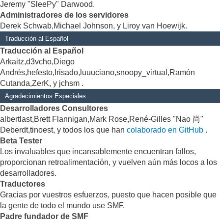
Jeremy "SleePy" Darwood.
Administradores de los servidores
Derek Schwab,Michael Johnson, y Liroy van Hoewijk.
Traducción al Español
Traducción al Español
Arkaitz,d3vcho,Diego
Andrés,hefesto,Irisado,luuuciano,snoopy_virtual,Ramón
Cutanda,ZerK, y jchsm .
Agradecimientos Especiales
Desarrolladores Consultores
albertlast,Brett Flannigan,Mark Rose,René-Gilles "Nao 尚"
Deberdt,tinoest, y todos los que han
colaborado en GitHub
.
Beta Tester
Los invaluables que incansablemente encuentran fallos,
proporcionan retroalimentación, y vuelven aún más locos a los
desarrolladores.
Traductores
Gracias por vuestros esfuerzos, puesto que hacen posible que
la gente de todo el mundo use SMF.
Padre fundador de SMF