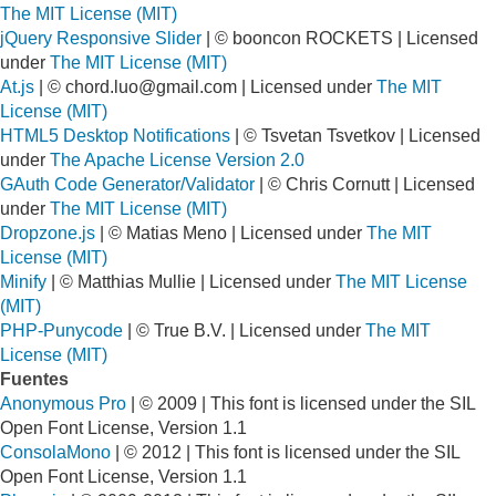
The MIT License (MIT)
jQuery Responsive Slider
| © booncon ROCKETS | Licensed
under
The MIT License (MIT)
At.js
| ©
chord.luo@gmail.com
| Licensed under
The MIT
License (MIT)
HTML5 Desktop Notifications
| © Tsvetan Tsvetkov | Licensed
under
The Apache License Version 2.0
GAuth Code Generator/Validator
| © Chris Cornutt | Licensed
under
The MIT License (MIT)
Dropzone.js
| © Matias Meno | Licensed under
The MIT
License (MIT)
Minify
| © Matthias Mullie | Licensed under
The MIT License
(MIT)
PHP-Punycode
| © True B.V. | Licensed under
The MIT
License (MIT)
Fuentes
Anonymous Pro
| © 2009 | This font is licensed under the SIL
Open Font License, Version 1.1
ConsolaMono
| © 2012 | This font is licensed under the SIL
Open Font License, Version 1.1