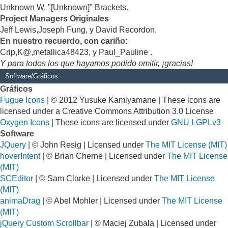
Unknown W. "[Unknown]" Brackets.
Project Managers Originales
Jeff Lewis,Joseph Fung, y David Recordon.
En nuestro recuerdo, con cariño:
Crip,K@,metallica48423, y Paul_Pauline .
Y para todos los que hayamos podido omitir, ¡gracias!
Software/Gráficos
Gráficos
Fugue Icons
| © 2012 Yusuke Kamiyamane | These icons are
licensed under a Creative Commons Attribution 3.0 License
Oxygen Icons
| These icons are licensed under
GNU LGPLv3
Software
JQuery
| © John Resig | Licensed under
The MIT License (MIT)
hoverIntent
| © Brian Cherne | Licensed under
The MIT License
(MIT)
SCEditor
| © Sam Clarke | Licensed under
The MIT License
(MIT)
animaDrag
| © Abel Mohler | Licensed under
The MIT License
(MIT)
jQuery Custom Scrollbar
| © Maciej Zubala | Licensed under