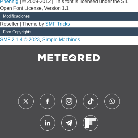
Phennig
| © 2009-2012 | This font is licensed under the SIL
Open Font License, Version 1.1
Modificaciones
Reseller | Theme by
SMF Tricks
Foro Copyrights
SMF 2.1.4 © 2023
,
Simple Machines