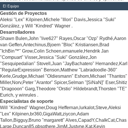
El Equipo
Gestión de Proyectos
Aleksi "Lex" Kilpinen,Michele "Illori" Davis,Jessica "Suki"
González, y Will "Kindred" Wagner .
Desarrolladores
Shawn Bulen,John "live627" Rayes,Oscar "Ozp" Rydhé,Aaron
van Geffen,Antechinus,Bjoern "Bloc" Kristiansen,Brad
"IchBin™" Grow,Colin Schoen,emanuele,Hendrik Jan
"Compuart" Visser,Jessica "Suki" González,Jon
"Sesquipedalian" Stovell,Juan "JayBachatero" Hernandez,Karl
"RegularExpression" Benson,Matthew "Labradoodle-360"
Kerle,Grudge,Michael "Oldiesmann" Eshom,Michael "Thantos"
Miller,Norv,Peter "Arantor" Spicer,Selman "[SiNaN]" Eser,Shitiz
"Dragooon" Garg,Theodore "Orstio" Hildebrandt,Thorsten "TE"
Eurich, y winrules .
Especialistas de soporte
Will "Kindred" Wagner,Doug Heffernan,lurkalot,Steve,Aleksi
"Lex" Kilpinen,br360,GigaWatt,ziycon,Adam
Tallon,Bigguy,Bruno "margarett" Alves,CapadY,ChalkCat,Chas
Large,Duncan85,gbsothere,JimM,Justyne,Kat,Kevin