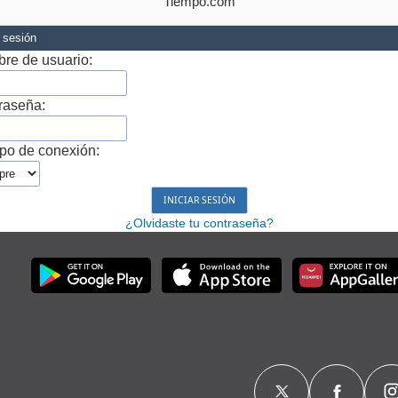
Tiempo.com
r sesión
re de usuario:
raseña:
po de conexión:
¿Olvidaste tu contraseña?