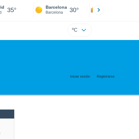
id
Barcelona
Sevilla
35°
30°
37°
d
Barcelona
Sevilla
ºC
Iniciar sesión
Registrarse
e