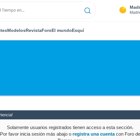
Madr
Madri
ites
Modelos
Revista
Foro
El mundo
Esquí
tencia!
Solamente usuarios registrados tienen acceso a esta sección.
Por favor inicia sesión más abajo o
registra una cuenta
con Foro d