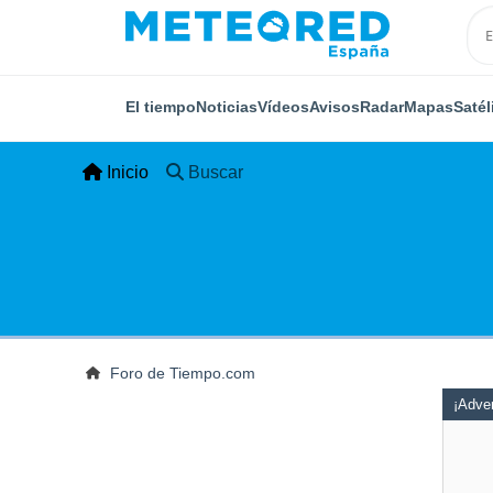
El tiempo
Noticias
Vídeos
Avisos
Radar
Mapas
Satél
Inicio
Buscar
Foro de Tiempo.com
¡Adver