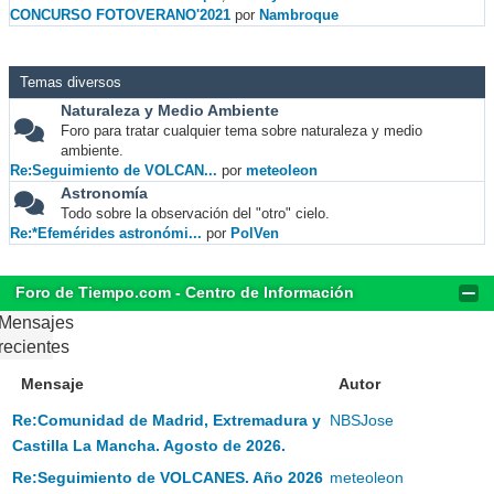
CONCURSO FOTOVERANO'2021
por
Nambroque
Temas diversos
Naturaleza y Medio Ambiente
Foro para tratar cualquier tema sobre naturaleza y medio
ambiente.
Re:Seguimiento de VOLCAN...
por
meteoleon
Astronomía
Todo sobre la observación del "otro" cielo.
Re:*Efemérides astronómi...
por
PolVen
Foro de Tiempo.com - Centro de Información
Mensajes
recientes
Mensaje
Autor
Re:Comunidad de Madrid, Extremadura y
NBSJose
Castilla La Mancha. Agosto de 2026.
Re:Seguimiento de VOLCANES. Año 2026
meteoleon