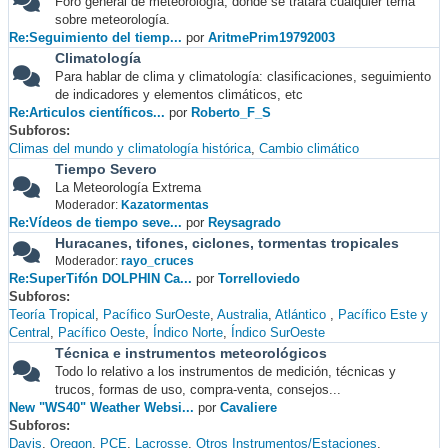
Foro general de meteorología, donde se tratará cualquier tema
sobre meteorología.
Re:Seguimiento del tiemp...
por
AritmePrim19792003
Climatología
Para hablar de clima y climatología: clasificaciones, seguimiento
de indicadores y elementos climáticos, etc
Re:Articulos científicos...
por
Roberto_F_S
Subforos
Climas del mundo y climatología histórica
Cambio climático
Tiempo Severo
La Meteorología Extrema
Moderador:
Kazatormentas
Re:Vídeos de tiempo seve...
por
Reysagrado
Huracanes, tifones, ciclones, tormentas tropicales
Moderador:
rayo_cruces
Re:SuperTifón DOLPHIN Ca...
por
Torrelloviedo
Subforos
Teoría Tropical
Pacífico SurOeste
Australia
Atlántico
Pacífico Este y
Central
Pacífico Oeste
Índico Norte
Índico SurOeste
Técnica e instrumentos meteorológicos
Todo lo relativo a los instrumentos de medición, técnicas y
trucos, formas de uso, compra-venta, consejos...
New "WS40" Weather Websi...
por
Cavaliere
Subforos
Davis
Oregon
PCE
Lacrosse
Otros Instrumentos/Estaciones