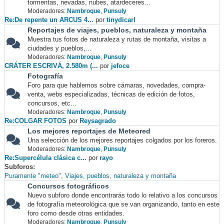
tormentas, nevadas, nubes, atardeceres...
Moderadores:
Nambroque
,
Punsuly
Re:De repente un ARCUS 4...
por
tinydicarl
Reportajes de viajes, pueblos, naturaleza y montaña
Muestra tus fotos de naturaleza y rutas de montaña, visitas a
ciudades y pueblos,...
Moderadores:
Nambroque
,
Punsuly
CRÁTER ESCRIVÁ, 2.580m (...
por
jefoce
Fotografía
Foro para que hablemos sobre cámaras, novedades, compra-
venta, webs especializadas, técnicas de edición de fotos,
concursos, etc...
Moderadores:
Nambroque
,
Punsuly
Re:COLGAR FOTOS
por
Reysagrado
Los mejores reportajes de Meteored
Una selección de los mejores reportajes colgados por los foreros.
Moderadores:
Nambroque
,
Punsuly
Re:Supercélula clásica c...
por
rayo
Subforos
Puramente "meteo"
Viajes, pueblos, naturaleza y montaña
Concursos fotográficos
Nuevo subforo donde encontrarás todo lo relativo a los concursos
de fotografía meteorológica que se van organizando, tanto en este
foro como desde otras entidades.
Moderadores:
Nambroque
,
Punsuly