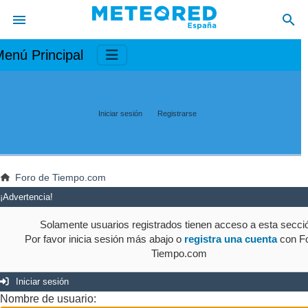
enú Principal
Iniciar sesión
Registrarse
Foro de Tiempo.com
¡Advertencia!
Solamente usuarios registrados tienen acceso a esta secci
Por favor inicia sesión más abajo o
registra una cuenta
con Fo
Tiempo.com
Iniciar sesión
Nombre de usuario: