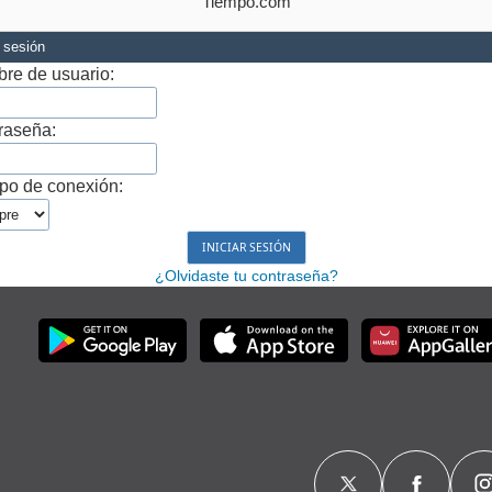
Tiempo.com
r sesión
re de usuario:
raseña:
po de conexión:
¿Olvidaste tu contraseña?