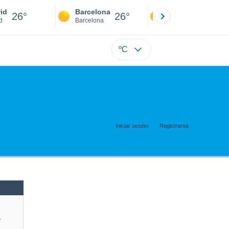
id
Barcelona
Sevilla
26°
26°
25°
d
Barcelona
Sevilla
ºC
Iniciar sesión
Registrarse
e