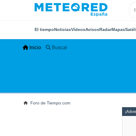
El tiempo
Noticias
Vídeos
Avisos
Radar
Mapas
Satél
Inicio
Buscar
Foro de Tiempo.com
¡Adver