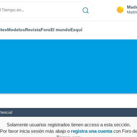
Madr
Madri
ites
Modelos
Revista
Foro
El mundo
Esquí
tencia!
Solamente usuarios registrados tienen acceso a esta sección.
Por favor inicia sesión más abajo o
registra una cuenta
con Foro d