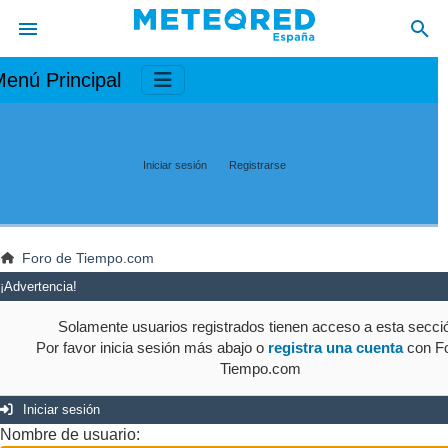
enú Principal
Iniciar sesión
Registrarse
Foro de Tiempo.com
¡Advertencia!
Solamente usuarios registrados tienen acceso a esta secci
Por favor inicia sesión más abajo o
registra una cuenta
con Fo
Tiempo.com
Iniciar sesión
Nombre de usuario: