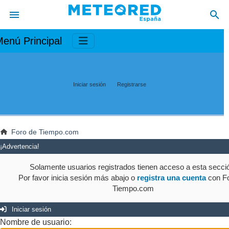
enú Principal
Iniciar sesión
Registrarse
Foro de Tiempo.com
¡Advertencia!
Solamente usuarios registrados tienen acceso a esta secci
Por favor inicia sesión más abajo o
registra una cuenta
con Fo
Tiempo.com
Iniciar sesión
Nombre de usuario: