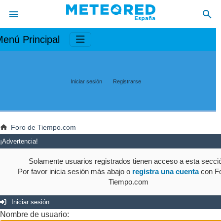
enú Principal
Iniciar sesión
Registrarse
Foro de Tiempo.com
¡Advertencia!
Solamente usuarios registrados tienen acceso a esta secci
Por favor inicia sesión más abajo o
registra una cuenta
con Fo
Tiempo.com
Iniciar sesión
Nombre de usuario: