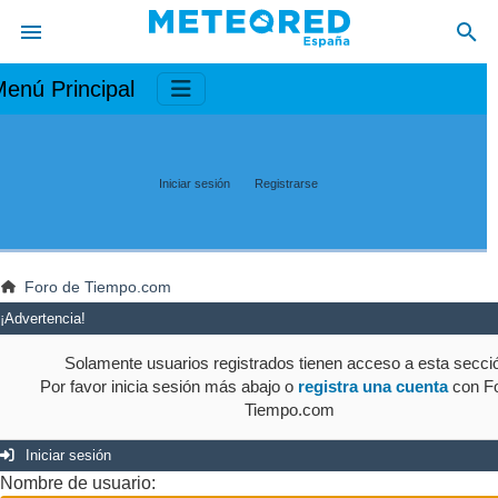
enú Principal
Iniciar sesión
Registrarse
Foro de Tiempo.com
¡Advertencia!
Solamente usuarios registrados tienen acceso a esta secci
Por favor inicia sesión más abajo o
registra una cuenta
con Fo
Tiempo.com
Iniciar sesión
Nombre de usuario: