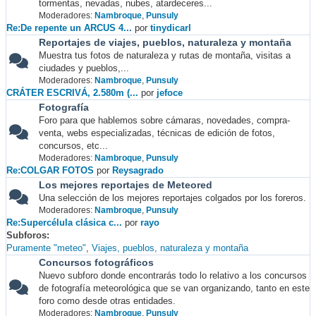
tormentas, nevadas, nubes, atardeceres...
Moderadores:
Nambroque
,
Punsuly
Re:De repente un ARCUS 4...
por
tinydicarl
Reportajes de viajes, pueblos, naturaleza y montaña
Muestra tus fotos de naturaleza y rutas de montaña, visitas a
ciudades y pueblos,...
Moderadores:
Nambroque
,
Punsuly
CRÁTER ESCRIVÁ, 2.580m (...
por
jefoce
Fotografía
Foro para que hablemos sobre cámaras, novedades, compra-
venta, webs especializadas, técnicas de edición de fotos,
concursos, etc...
Moderadores:
Nambroque
,
Punsuly
Re:COLGAR FOTOS
por
Reysagrado
Los mejores reportajes de Meteored
Una selección de los mejores reportajes colgados por los foreros.
Moderadores:
Nambroque
,
Punsuly
Re:Supercélula clásica c...
por
rayo
Subforos
Puramente "meteo"
Viajes, pueblos, naturaleza y montaña
Concursos fotográficos
Nuevo subforo donde encontrarás todo lo relativo a los concursos
de fotografía meteorológica que se van organizando, tanto en este
foro como desde otras entidades.
Moderadores:
Nambroque
,
Punsuly