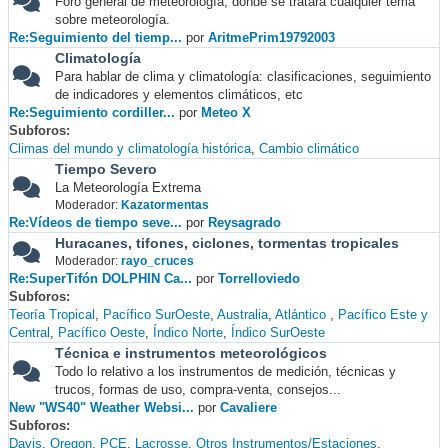
Foro general de meteorología, donde se tratará cualquier tema
sobre meteorología.
Re:Seguimiento del tiemp...
por
AritmePrim19792003
Climatología
Para hablar de clima y climatología: clasificaciones, seguimiento
de indicadores y elementos climáticos, etc
Re:Seguimiento cordiller...
por
Meteo X
Subforos
Climas del mundo y climatología histórica
Cambio climático
Tiempo Severo
La Meteorología Extrema
Moderador:
Kazatormentas
Re:Vídeos de tiempo seve...
por
Reysagrado
Huracanes, tifones, ciclones, tormentas tropicales
Moderador:
rayo_cruces
Re:SuperTifón DOLPHIN Ca...
por
Torrelloviedo
Subforos
Teoría Tropical
Pacífico SurOeste
Australia
Atlántico
Pacífico Este y
Central
Pacífico Oeste
Índico Norte
Índico SurOeste
Técnica e instrumentos meteorológicos
Todo lo relativo a los instrumentos de medición, técnicas y
trucos, formas de uso, compra-venta, consejos...
New "WS40" Weather Websi...
por
Cavaliere
Subforos
Davis
Oregon
PCE
Lacrosse
Otros Instrumentos/Estaciones