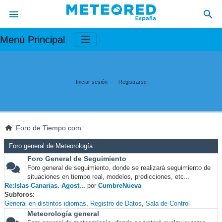
Menú Principal
Iniciar sesión
Registrarse
Foro de Tiempo.com
Foro general de Meteorología
Foro General de Seguimiento
Foro general de seguimiento, donde se realizará seguimiento de
situaciones en tiempo real, modelos, predicciones, etc...
Re:Islas Canarias. Agost...
por
CumbreNueva
Subforos
General en distintos idiomas
Registro de Datos
Sala de Control
Meteorología general