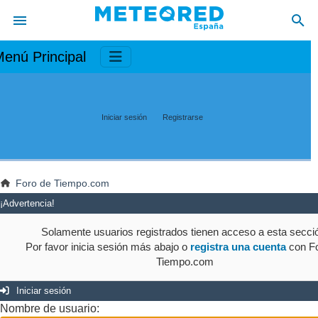
enú Principal
Iniciar sesión
Registrarse
Foro de Tiempo.com
¡Advertencia!
Solamente usuarios registrados tienen acceso a esta secci
Por favor inicia sesión más abajo o
registra una cuenta
con Fo
Tiempo.com
Iniciar sesión
Nombre de usuario: