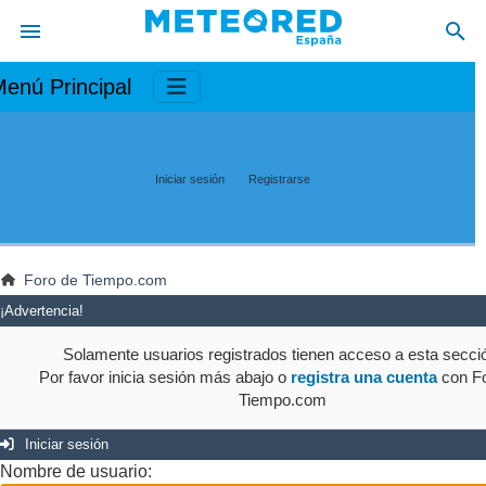
enú Principal
Iniciar sesión
Registrarse
Foro de Tiempo.com
¡Advertencia!
Solamente usuarios registrados tienen acceso a esta secci
Por favor inicia sesión más abajo o
registra una cuenta
con Fo
Tiempo.com
Iniciar sesión
Nombre de usuario: