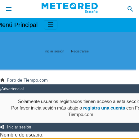
enú Principal
Iniciar sesión
Registrarse
Foro de Tiempo.com
¡Advertencia!
Solamente usuarios registrados tienen acceso a esta secci
Por favor inicia sesión más abajo o
registra una cuenta
con Fo
Tiempo.com
Iniciar sesión
Nombre de usuario: