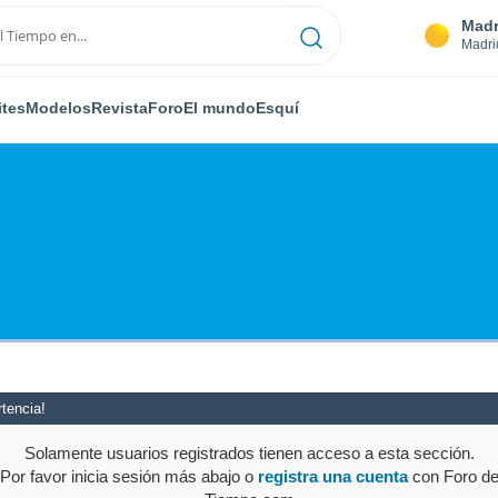
Madr
Madri
ites
Modelos
Revista
Foro
El mundo
Esquí
tencia!
Solamente usuarios registrados tienen acceso a esta sección.
Por favor inicia sesión más abajo o
registra una cuenta
con Foro d