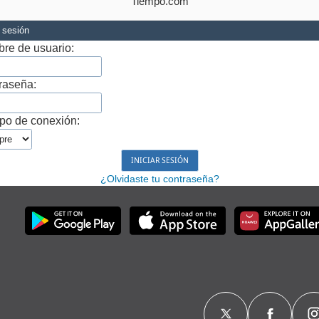
Tiempo.com
r sesión
re de usuario:
raseña:
po de conexión:
¿Olvidaste tu contraseña?