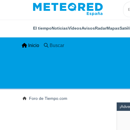
El tiempo
Noticias
Vídeos
Avisos
Radar
Mapas
Satél
Inicio
Buscar
Foro de Tiempo.com
¡Adver