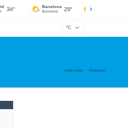
id
Barcelona
Sevilla
34°
29°
36°
d
Barcelona
Sevilla
ºC
Iniciar sesión
Registrarse
e