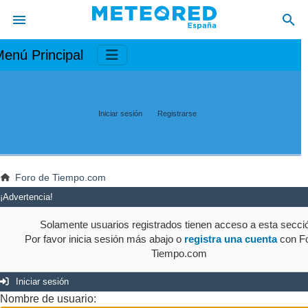
enú Principal
Iniciar sesión
Registrarse
Foro de Tiempo.com
¡Advertencia!
Solamente usuarios registrados tienen acceso a esta secci
Por favor inicia sesión más abajo o
registra una cuenta
con Fo
Tiempo.com
Iniciar sesión
Nombre de usuario: