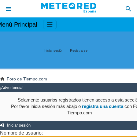
enú Principal
Iniciar sesión
Registrarse
Foro de Tiempo.com
¡Advertencia!
Solamente usuarios registrados tienen acceso a esta secci
Por favor inicia sesión más abajo o
registra una cuenta
con Fo
Tiempo.com
Iniciar sesión
Nombre de usuario: