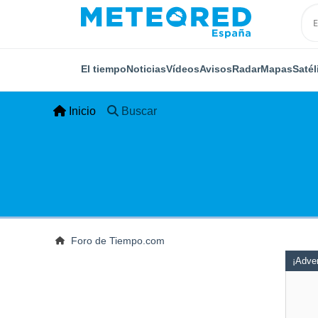
El tiempo
Noticias
Vídeos
Avisos
Radar
Mapas
Satél
Inicio
Buscar
Foro de Tiempo.com
¡Adver