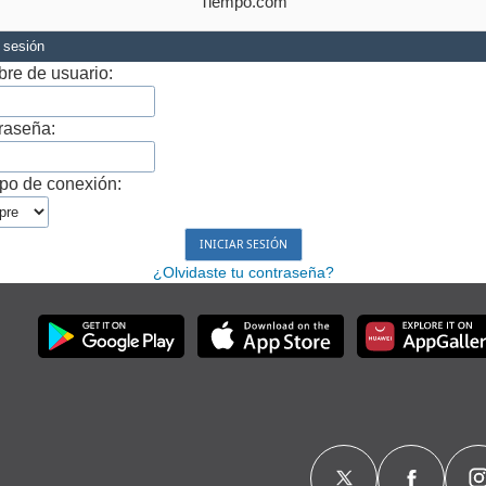
Tiempo.com
r sesión
re de usuario:
raseña:
po de conexión:
¿Olvidaste tu contraseña?