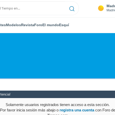
Madr
Madri
ites
Modelos
Revista
Foro
El mundo
Esquí
tencia!
Solamente usuarios registrados tienen acceso a esta sección.
Por favor inicia sesión más abajo o
registra una cuenta
con Foro d