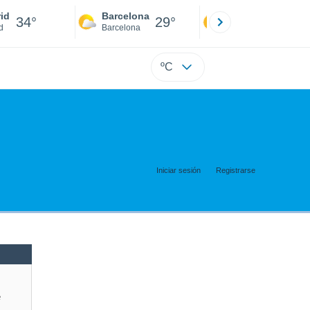
id
Barcelona
Sevilla
34°
29°
36°
d
Barcelona
Sevilla
ºC
Iniciar sesión
Registrarse
e