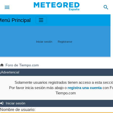
enú Principal
Iniciar sesión
Registrarse
Foro de Tiempo.com
¡Advertencia!
Solamente usuarios registrados tienen acceso a esta secci
Por favor inicia sesión más abajo o
registra una cuenta
con Fo
Tiempo.com
Iniciar sesión
Nombre de usuario: