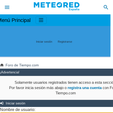
enú Principal
Iniciar sesión
Registrarse
Foro de Tiempo.com
¡Advertencia!
Solamente usuarios registrados tienen acceso a esta secci
Por favor inicia sesión más abajo o
registra una cuenta
con Fo
Tiempo.com
Iniciar sesión
Nombre de usuario: