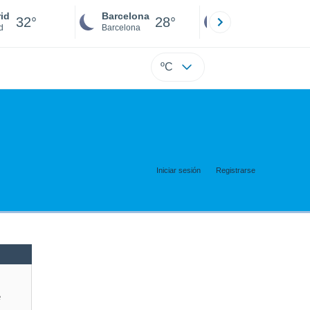
id
Barcelona
Sevilla
32°
28°
32°
d
Barcelona
Sevilla
ºC
Iniciar sesión
Registrarse
e