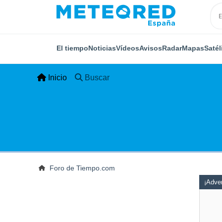
El tiempo
Noticias
Vídeos
Avisos
Radar
Mapas
Satél
Inicio
Buscar
Foro de Tiempo.com
¡Adver