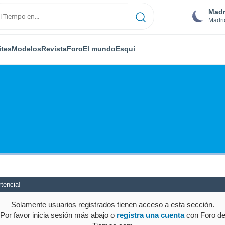
Madr
Madri
ites
Modelos
Revista
Foro
El mundo
Esquí
tencia!
Solamente usuarios registrados tienen acceso a esta sección.
Por favor inicia sesión más abajo o
registra una cuenta
con Foro d