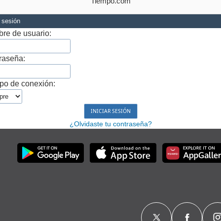
Tiempo.com
r sesión
re de usuario:
raseña:
po de conexión:
¿Olvidaste tu contraseña?