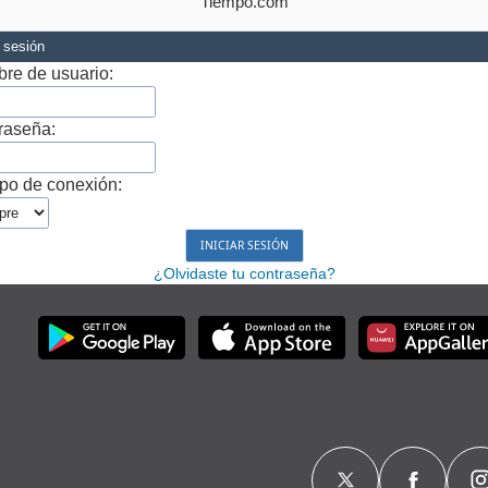
Tiempo.com
r sesión
re de usuario:
raseña:
po de conexión:
¿Olvidaste tu contraseña?