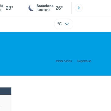
id
Barcelona
28°
26°
d
Barcelona
ºC
Iniciar sesión
Registrarse
e