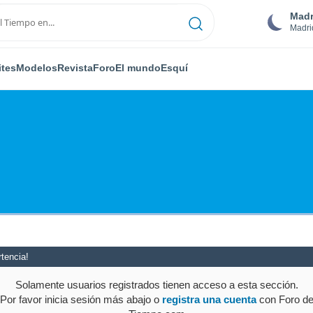
Madr
Madri
ites
Modelos
Revista
Foro
El mundo
Esquí
tencia!
Solamente usuarios registrados tienen acceso a esta sección.
Por favor inicia sesión más abajo o
registra una cuenta
con Foro d