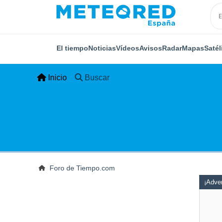
El tiempo
Noticias
Vídeos
Avisos
Radar
Mapas
Satél
Inicio
Buscar
Foro de Tiempo.com
¡Adver