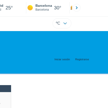
id
Barcelona
Sevilla
25°
30°
30°
d
Barcelona
Sevilla
ºC
Iniciar sesión
Registrarse
e