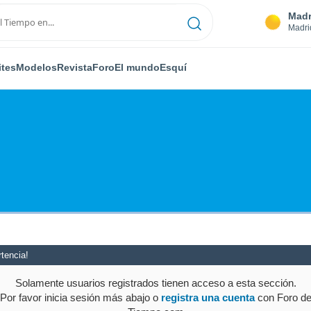
Madr
Madri
ites
Modelos
Revista
Foro
El mundo
Esquí
tencia!
Solamente usuarios registrados tienen acceso a esta sección.
Por favor inicia sesión más abajo o
registra una cuenta
con Foro d