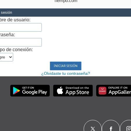
Tiempo.com
r sesión
re de usuario:
raseña:
po de conexión:
¿Olvidaste tu contraseña?