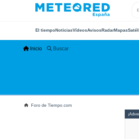
El tiempo
Noticias
Vídeos
Avisos
Radar
Mapas
Satél
Inicio
Buscar
Foro de Tiempo.com
¡Adver