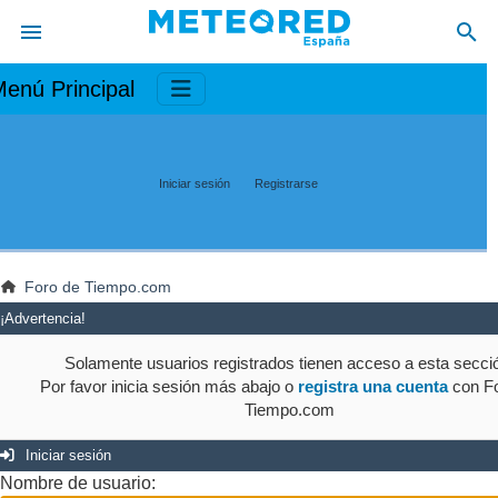
enú Principal
Iniciar sesión
Registrarse
Foro de Tiempo.com
¡Advertencia!
Solamente usuarios registrados tienen acceso a esta secci
Por favor inicia sesión más abajo o
registra una cuenta
con Fo
Tiempo.com
Iniciar sesión
Nombre de usuario: