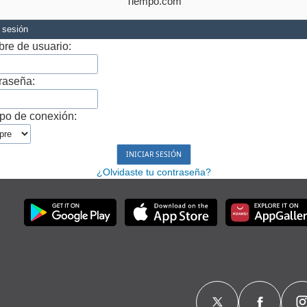
Tiempo.com
r sesión
re de usuario:
raseña:
po de conexión:
¿Olvidaste tu contraseña?