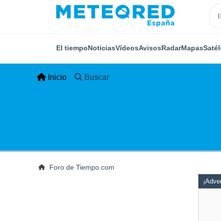
El tiempo
Noticias
Vídeos
Avisos
Radar
Mapas
Satél
Inicio
Buscar
Foro de Tiempo.com
¡Adver