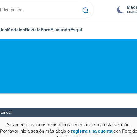
Madr
Madri
ites
Modelos
Revista
Foro
El mundo
Esquí
tencia!
Solamente usuarios registrados tienen acceso a esta sección.
Por favor inicia sesión más abajo o
registra una cuenta
con Foro d