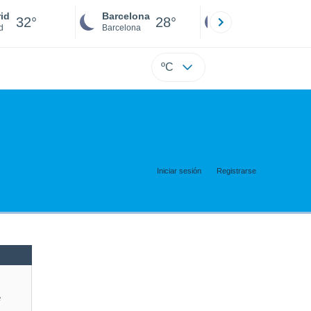
id
Barcelona
Sevilla
32°
28°
32°
d
Barcelona
Sevilla
ºC
Iniciar sesión
Registrarse
e