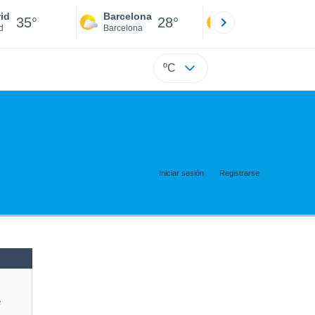
id
Barcelona
Sevilla
35°
28°
34°
d
Barcelona
Sevilla
ºC
Iniciar sesión
Registrarse
e