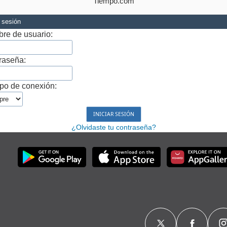
Tiempo.com
r sesión
re de usuario:
raseña:
po de conexión:
¿Olvidaste tu contraseña?