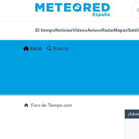
El tiempo
Noticias
Vídeos
Avisos
Radar
Mapas
Satél
Inicio
Buscar
Foro de Tiempo.com
¡Adver