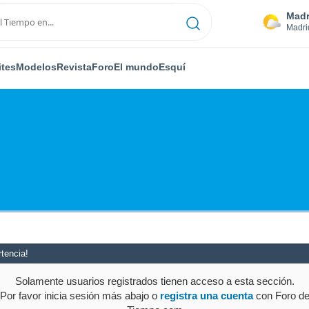
Madr
Madri
ites
Modelos
Revista
Foro
El mundo
Esquí
tencia!
Solamente usuarios registrados tienen acceso a esta sección.
Por favor inicia sesión más abajo o
registra una cuenta
con Foro d