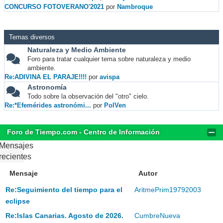
CONCURSO FOTOVERANO'2021
por
Nambroque
Temas diversos
Naturaleza y Medio Ambiente
Foro para tratar cualquier tema sobre naturaleza y medio
ambiente.
Re:ADIVINA EL PARAJE!!!!
por
avispa
Astronomía
Todo sobre la observación del "otro" cielo.
Re:*Efemérides astronómi...
por
PolVen
Foro de Tiempo.com - Centro de Información
Mensajes
recientes
Mensaje
Autor
Re:Seguimiento del tiempo para el
AritmePrim19792003
eclipse
Re:Islas Canarias. Agosto de 2026.
CumbreNueva