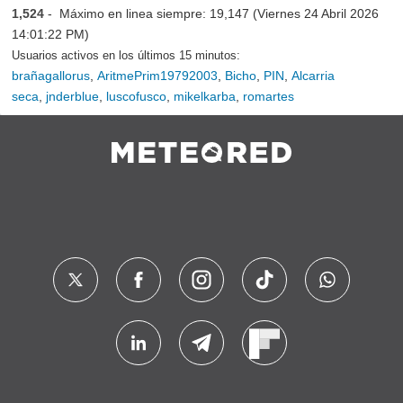
1,524
- Máximo en linea siempre: 19,147 (Viernes 24 Abril 2026
14:01:22 PM)
Usuarios activos en los últimos 15 minutos:
brañagallorus
,
AritmePrim19792003
,
Bicho
,
PIN
,
Alcarria
seca
,
jnderblue
,
luscofusco
,
mikelkarba
,
romartes