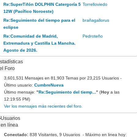
Re:SuperTifón DOLPHIN Catergoría 5
Torrelloviedo
12W (Pacífico Noroeste)
Re:Seguimiento del tiempo para el
brañagallorus
eclipse
Re:Comunidad de Madrid,
Pedroteño
Extremadura y Castilla La Mancha.
Agosto de 2026.
stadísticas
el Foro
3,601,531 Mensajes en 81,903 Temas por 23,215 Usuarios -
Último usuario:
CumbreNueva
Último mensaje:
"
Re:Seguimiento del tiemp...
"
(
Hoy
a las
12:19:55 PM)
Ver los mensajes más recientes del foro.
Usuarios
en línea
Conectado:
838 Visitantes, 9 Usuarios - Máximo en linea hoy: