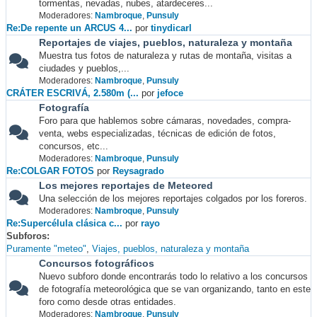
tormentas, nevadas, nubes, atardeceres...
Moderadores:
Nambroque
,
Punsuly
Re:De repente un ARCUS 4...
por
tinydicarl
Reportajes de viajes, pueblos, naturaleza y montaña
Muestra tus fotos de naturaleza y rutas de montaña, visitas a
ciudades y pueblos,...
Moderadores:
Nambroque
,
Punsuly
CRÁTER ESCRIVÁ, 2.580m (...
por
jefoce
Fotografía
Foro para que hablemos sobre cámaras, novedades, compra-
venta, webs especializadas, técnicas de edición de fotos,
concursos, etc...
Moderadores:
Nambroque
,
Punsuly
Re:COLGAR FOTOS
por
Reysagrado
Los mejores reportajes de Meteored
Una selección de los mejores reportajes colgados por los foreros.
Moderadores:
Nambroque
,
Punsuly
Re:Supercélula clásica c...
por
rayo
Subforos
Puramente "meteo"
Viajes, pueblos, naturaleza y montaña
Concursos fotográficos
Nuevo subforo donde encontrarás todo lo relativo a los concursos
de fotografía meteorológica que se van organizando, tanto en este
foro como desde otras entidades.
Moderadores:
Nambroque
,
Punsuly