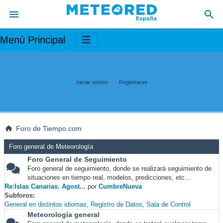
Menú Principal
Iniciar sesión
Registrarse
Foro de Tiempo.com
Foro general de Meteorología
Foro General de Seguimiento
Foro general de seguimiento, donde se realizará seguimiento de
situaciones en tiempo real, modelos, predicciones, etc...
Re:Islas Canarias. Agost...
por
CumbreNueva
Subforos
General en distintos idiomas
Registro de Datos
Sala de Control
Meteorología general