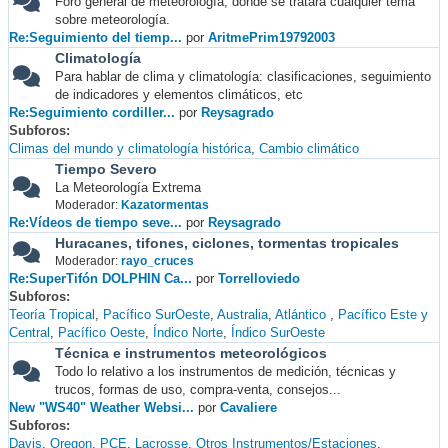
Foro general de meteorología, donde se tratará cualquier tema
sobre meteorología.
Re:Seguimiento del tiemp...
por
AritmePrim19792003
Climatología
Para hablar de clima y climatología: clasificaciones, seguimiento
de indicadores y elementos climáticos, etc
Re:Seguimiento cordiller...
por
Reysagrado
Subforos
Climas del mundo y climatología histórica
Cambio climático
Tiempo Severo
La Meteorología Extrema
Moderador:
Kazatormentas
Re:Vídeos de tiempo seve...
por
Reysagrado
Huracanes, tifones, ciclones, tormentas tropicales
Moderador:
rayo_cruces
Re:SuperTifón DOLPHIN Ca...
por
Torrelloviedo
Subforos
Teoría Tropical
Pacífico SurOeste
Australia
Atlántico
Pacífico Este y
Central
Pacífico Oeste
Índico Norte
Índico SurOeste
Técnica e instrumentos meteorológicos
Todo lo relativo a los instrumentos de medición, técnicas y
trucos, formas de uso, compra-venta, consejos...
New "WS40" Weather Websi...
por
Cavaliere
Subforos
Davis
Oregon
PCE
Lacrosse
Otros Instrumentos/Estaciones