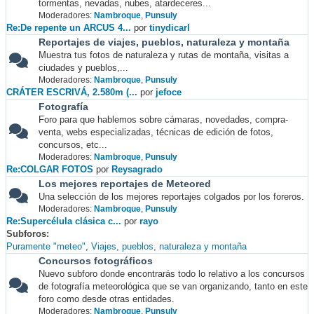
tormentas, nevadas, nubes, atardeceres...
Moderadores:
Nambroque
,
Punsuly
Re:De repente un ARCUS 4...
por
tinydicarl
Reportajes de viajes, pueblos, naturaleza y montaña
Muestra tus fotos de naturaleza y rutas de montaña, visitas a
ciudades y pueblos,...
Moderadores:
Nambroque
,
Punsuly
CRÁTER ESCRIVÁ, 2.580m (...
por
jefoce
Fotografía
Foro para que hablemos sobre cámaras, novedades, compra-
venta, webs especializadas, técnicas de edición de fotos,
concursos, etc...
Moderadores:
Nambroque
,
Punsuly
Re:COLGAR FOTOS
por
Reysagrado
Los mejores reportajes de Meteored
Una selección de los mejores reportajes colgados por los foreros.
Moderadores:
Nambroque
,
Punsuly
Re:Supercélula clásica c...
por
rayo
Subforos
Puramente "meteo"
Viajes, pueblos, naturaleza y montaña
Concursos fotográficos
Nuevo subforo donde encontrarás todo lo relativo a los concursos
de fotografía meteorológica que se van organizando, tanto en este
foro como desde otras entidades.
Moderadores:
Nambroque
,
Punsuly