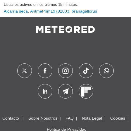
Usuarios activos en los últimos 15 minutos:
Alcarria seca
,
AritmePrim19792003
,
brañagallorus
Contacto
Sobre Nosotros
FAQ
Nota Legal
Cookies
Política de Privacidad