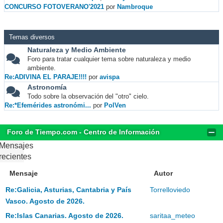
CONCURSO FOTOVERANO'2021
por
Nambroque
Temas diversos
Naturaleza y Medio Ambiente
Foro para tratar cualquier tema sobre naturaleza y medio
ambiente.
Re:ADIVINA EL PARAJE!!!!
por
avispa
Astronomía
Todo sobre la observación del "otro" cielo.
Re:*Efemérides astronómi...
por
PolVen
Foro de Tiempo.com - Centro de Información
Mensajes
recientes
Mensaje
Autor
Re:Galicia, Asturias, Cantabria y País
Torrelloviedo
Vasco. Agosto de 2026.
Re:Islas Canarias. Agosto de 2026.
saritaa_meteo