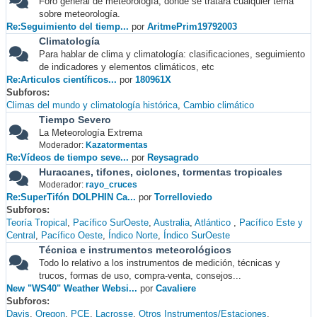
Foro general de meteorología, donde se tratará cualquier tema
sobre meteorología.
Re:Seguimiento del tiemp...
por
AritmePrim19792003
Climatología
Para hablar de clima y climatología: clasificaciones, seguimiento
de indicadores y elementos climáticos, etc
Re:Articulos científicos...
por
180961X
Subforos
Climas del mundo y climatología histórica
Cambio climático
Tiempo Severo
La Meteorología Extrema
Moderador:
Kazatormentas
Re:Vídeos de tiempo seve...
por
Reysagrado
Huracanes, tifones, ciclones, tormentas tropicales
Moderador:
rayo_cruces
Re:SuperTifón DOLPHIN Ca...
por
Torrelloviedo
Subforos
Teoría Tropical
Pacífico SurOeste
Australia
Atlántico
Pacífico Este y
Central
Pacífico Oeste
Índico Norte
Índico SurOeste
Técnica e instrumentos meteorológicos
Todo lo relativo a los instrumentos de medición, técnicas y
trucos, formas de uso, compra-venta, consejos...
New "WS40" Weather Websi...
por
Cavaliere
Subforos
Davis
Oregon
PCE
Lacrosse
Otros Instrumentos/Estaciones