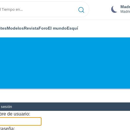
Madr
Madri
ites
Modelos
Revista
Foro
El mundo
Esquí
r sesión
re de usuario:
raseña: