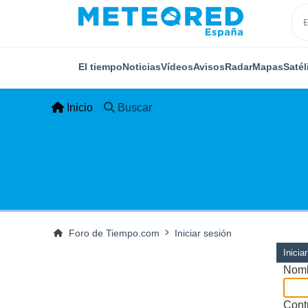
El tiempo
Noticias
Vídeos
Avisos
Radar
Mapas
Satél
Inicio
Buscar
Foro de Tiempo.com
Iniciar sesión
Inicia
Nomb
Cont