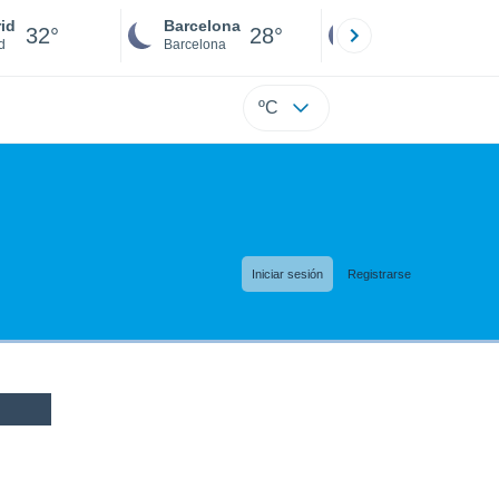
id
Barcelona
Sevilla
32°
28°
30°
d
Barcelona
Sevilla
ºC
Iniciar sesión
Registrarse