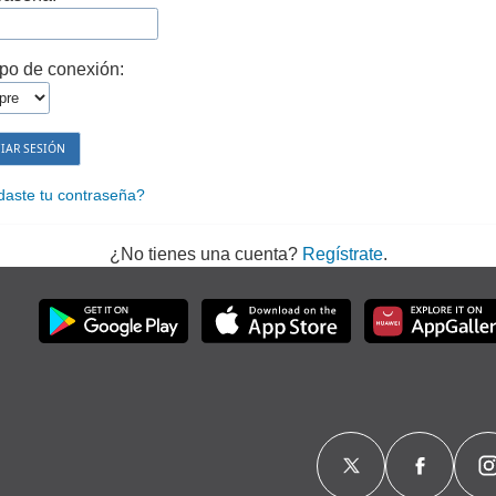
po de conexión:
daste tu contraseña?
¿No tienes una cuenta?
Regístrate
.