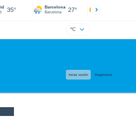
id
Barcelona
Sevilla
35°
27°
36°
d
Barcelona
Sevilla
ºC
Iniciar sesión
Registrarse