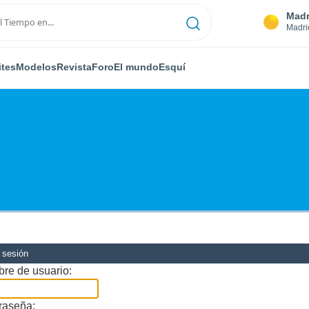
Madr
Madri
ites
Modelos
Revista
Foro
El mundo
Esquí
r sesión
re de usuario:
raseña: