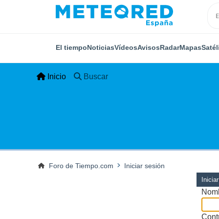
El tiempo
Noticias
Vídeos
Avisos
Radar
Mapas
Satél
Inicio
Buscar
Foro de Tiempo.com
Iniciar sesión
Inicia
Nomb
Cont