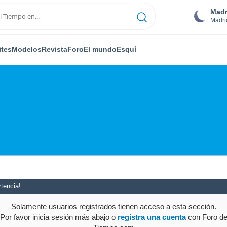
Madr
Madri
ites
Modelos
Revista
Foro
El mundo
Esquí
tencia!
Solamente usuarios registrados tienen acceso a esta sección.
Por favor inicia sesión más abajo o
registra una cuenta
con Foro d