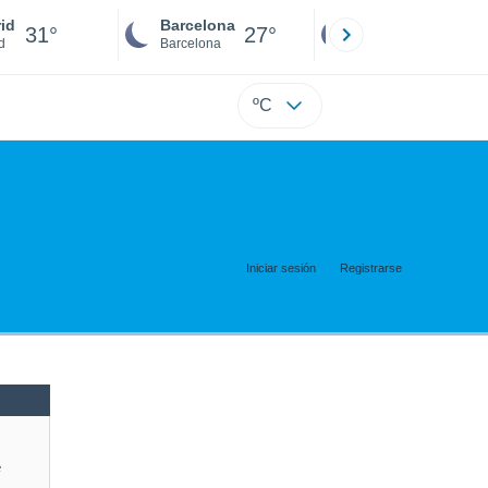
id
Barcelona
Sevilla
31°
27°
30°
d
Barcelona
Sevilla
ºC
Iniciar sesión
Registrarse
e