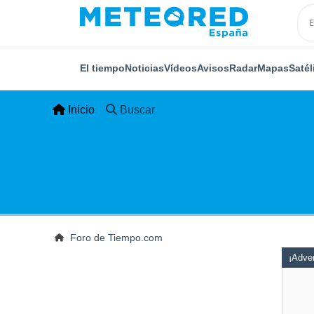
El tiempo
Noticias
Vídeos
Avisos
Radar
Mapas
Satél
Inicio
Buscar
Foro de Tiempo.com
¡Adver