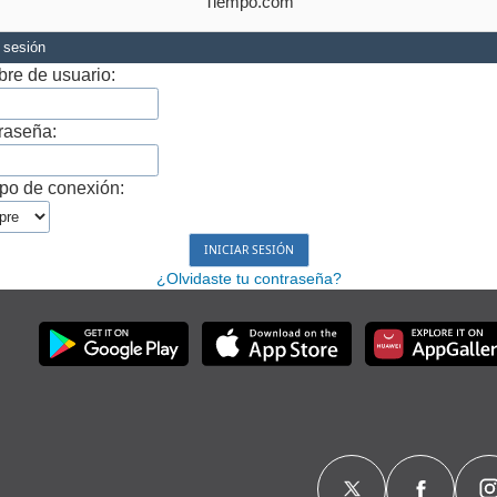
Tiempo.com
r sesión
re de usuario:
raseña:
po de conexión:
¿Olvidaste tu contraseña?