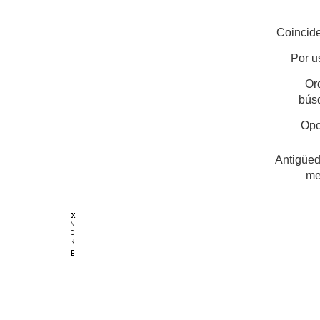
Coincide
Por u
Or
bús
Opc
Antigüed
me