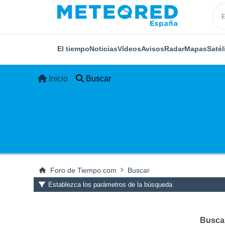
El tiempo
Noticias
Vídeos
Avisos
Radar
Mapas
Satél
Inicio
Buscar
Foro de Tiempo.com
Buscar
Establezca los parámetros de la búsqueda
Buscar