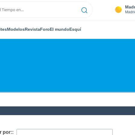
Madr
Madri
ites
Modelos
Revista
Foro
El mundo
Esquí
 por::