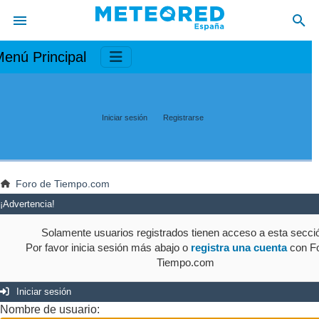
enú Principal
Iniciar sesión
Registrarse
Foro de Tiempo.com
¡Advertencia!
Solamente usuarios registrados tienen acceso a esta secci
Por favor inicia sesión más abajo o
registra una cuenta
con Fo
Tiempo.com
Iniciar sesión
Nombre de usuario: